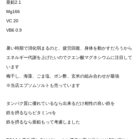
亜鉛2.1
Mg166
VC 20
VB6 0.9
暑い時期で消化弱まるのと、疲労回復、身体を動かすだろうから
エネルギー代謝を上げたいのでクエン酸マグネシウムに注目して
います
梅干し、海藻、ごま塩、ポン酢、玄米の組み合わせが最強
※当店エプソムソルトも売っています
タンパク質に優れているなら出来るだけ相性の良い鉄を
鉄を摂るならビタミンcを
鉄を摂るなら亜鉛もって考慮しました