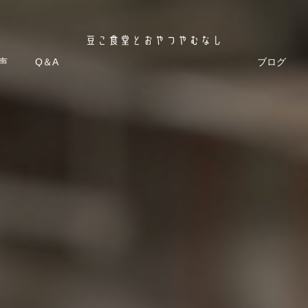
声
Q＆A
ブログ