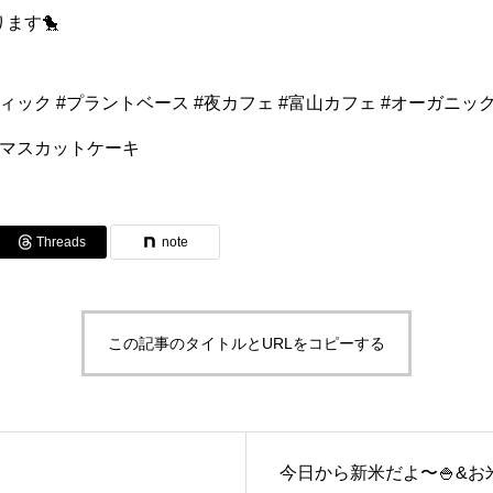
ます🐤
ィック #プラントベース #夜カフェ #富山カフェ #オーガニック
#マスカットケーキ
Threads
note
この記事のタイトルとURLをコピーする
今日から新米だよ〜🍚&お