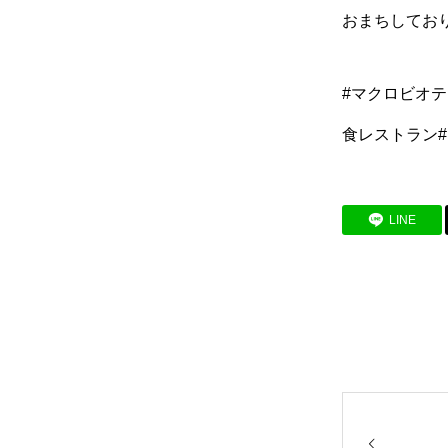
おまちしており
#マクロビオテ
食レストラン
LINE