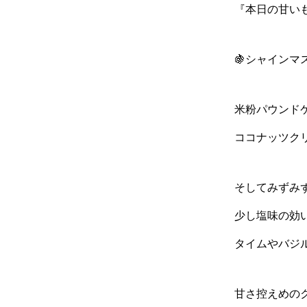
『本日の甘い
🍇シャインマ
米粉パウンド
ココナッツク
そしてみずみ
少し塩味の効
タイムやバジ
甘さ控えめの